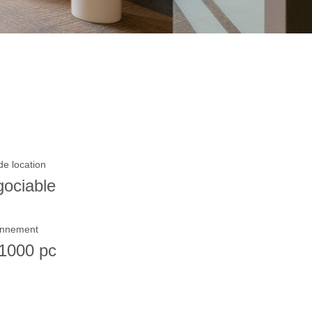
de location
ociable
onnement
 1000 pc